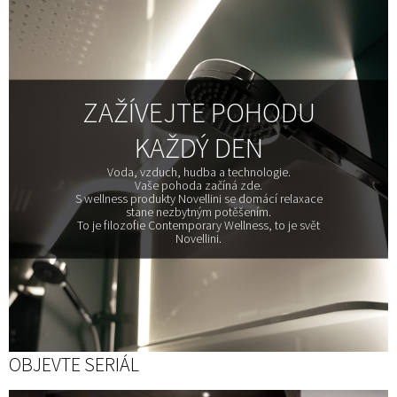
ZAŽÍVEJTE POHODU
KAŽDÝ DEN
Voda, vzduch, hudba a technologie.
Vaše pohoda začíná zde.
S wellness produkty Novellini se domácí relaxace
stane nezbytným potěšením.
To je filozofie Contemporary Wellness, to je svět
Novellini.
OBJEVTE SERIÁL