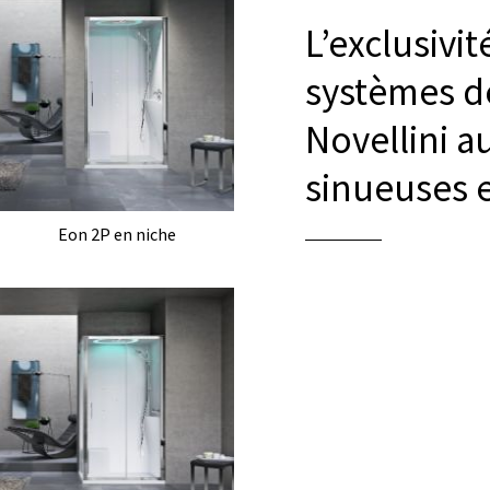
L’exclusivit
systèmes d
Novellini a
sinueuses e
Eon 2P en niche