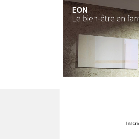
EON
Le bien-être en fam
Inscri