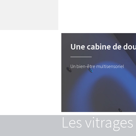
Une cabine de douc
Un bien-être multisensoriel
Les vitrages