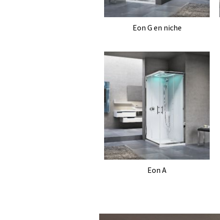
Eon G en niche
Eon A