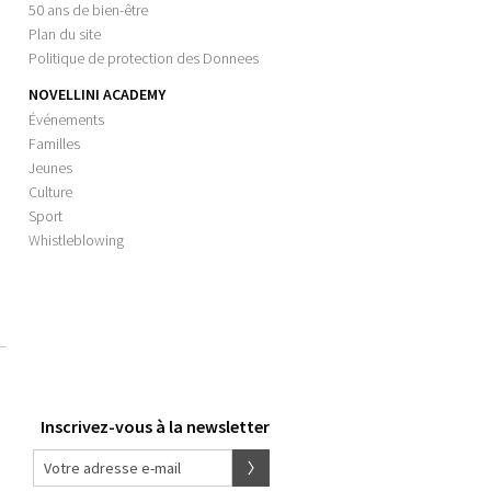
50 ans de bien-être
Plan du site
Politique de protection des Donnees
NOVELLINI ACADEMY
Événements
Familles
Jeunes
Culture
Sport
Whistleblowing
Inscrivez-vous à la newsletter
Votre adresse e-mail