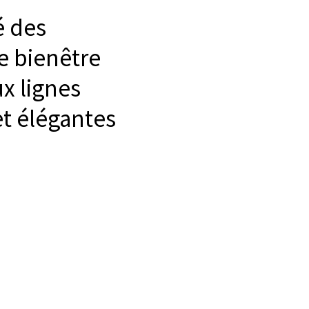
é des
e bienêtre
ux lignes
t élégantes