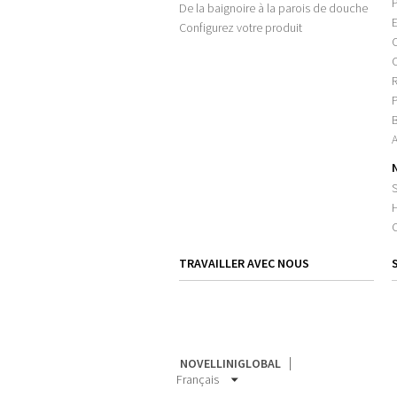
De la baignoire à la parois de douche
Configurez votre produit
P
B
TRAVAILLER AVEC NOUS
NOVELLINIGLOBAL
Français