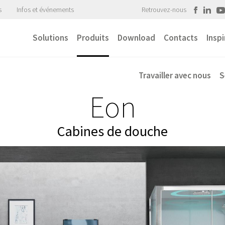
s
Infos et événements
Retrouvez-nous
Solutions
Produits
Download
Contacts
Inspi
Travailler avec nous
S
Eon
Cabines de douche