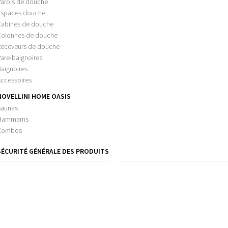
Parois de douche
Espaces douche
Cabines de douche
Colonnes de douche
Receveurs de douche
are-baignoires
aignoires
Accessoires
NOVELLINI HOME OASIS
Saunas
Hammams
Combos
SÉCURITÉ GÉNÉRALE DES PRODUITS