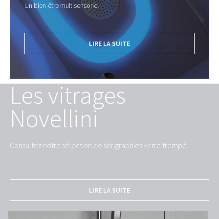
Un bien-être multisensoriel
LIRE LA SUITE
Les vitrages
Novellini
Consultez notre sélection de sérigraphies verre trempé.
LIRE LA SUITE