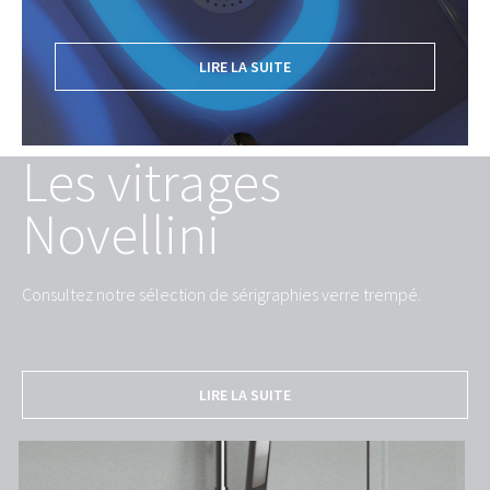
LIRE LA SUITE
Les vitrages
Novellini
Consultez notre sélection de sérigraphies verre trempé.
LIRE LA SUITE